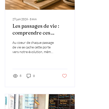
29 juin 2026
∙
3
min
Les passages de vie :
comprendre ces
périodes qui nous
Au coeur de chaque passage
transforment
de vie se cache cette porte
vers notre évolution, même
si elle n'est pas encore
perceptible. Il existe des
périodes où tout semble
vaciller. Une séparation, un
changement professionnel,
8
0
un deuil, une naissance, une
rencontre qui bouleverse
tout, une perte totale de
repères… Ces moments ont
un point commun : ils nous
invitent à quitter une
ancienne version de nous-