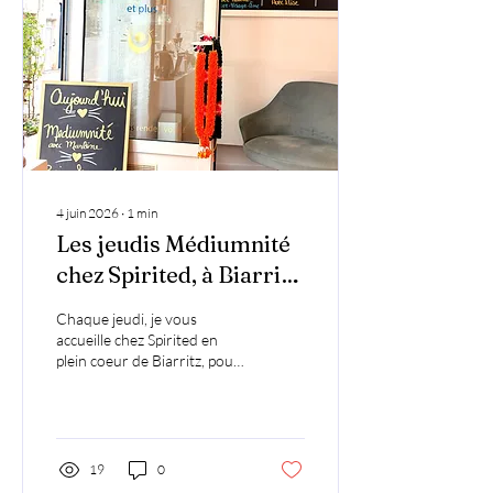
même pour en découvrir
une nouvelle. Ce sont des
passages de vie. Et ils sont
rarement confortables....
4 juin 2026
∙
1
min
Les jeudis Médiumnité
chez Spirited, à Biarritz
✨
Chaque jeudi, je vous
accueille chez Spirited en
plein coeur de Biarritz, pour
une séance de Guidance
Médiumnité. Dans un cadre
apaisant et bienveillant, ces
rendez-vous privés sont
avant tout un moment
19
0
intime, une parenthèse hors